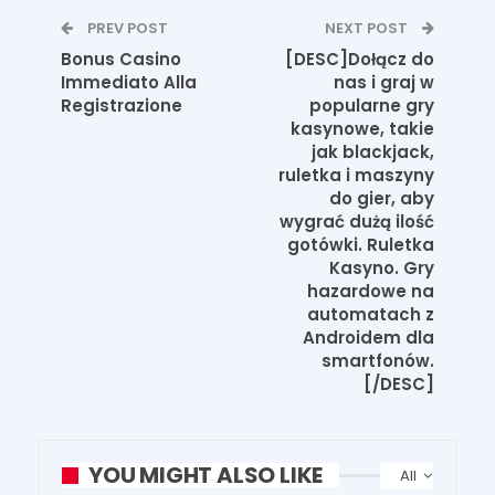
PREV POST
NEXT POST
Bonus Casino
[DESC]Dołącz do
Immediato Alla
nas i graj w
Registrazione
popularne gry
kasynowe, takie
jak blackjack,
ruletka i maszyny
do gier, aby
wygrać dużą ilość
gotówki. Ruletka
Kasyno. Gry
hazardowe na
automatach z
Androidem dla
smartfonów.
[/DESC]
YOU MIGHT ALSO LIKE
All