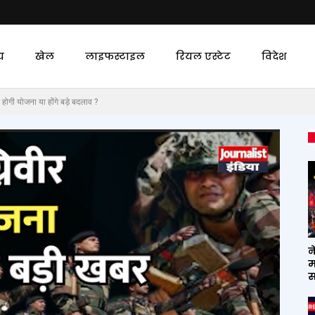
य
खेल
लाइफस्टाइल
रियल एस्टेट
विदेश
होगी योजना या होंगे बड़े बदलाव ?
न
म
स