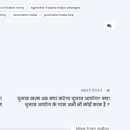
y of Indian Army
Agniveer Yojana major changes
Army
Journalist india
journalist india live
1
NEXT POST
ा
चुनाव खत्म अब क्या करेगा चुनाव आयोग? क्या
ाम
चुनाव आयोग के पास अभी भी कोई काम है ?
More From Author