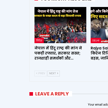
विदेश
DELHI
नेपाल में हिंदू राष्ट्र की मांग ने
Rajya Sab
पकड़ी रफ्तार, सरकार सख्त;
किरेन रिज
राजशाही समर्थकों और…
बहस, जान
PREV
NEXT
LEAVE A REPLY
Your email add