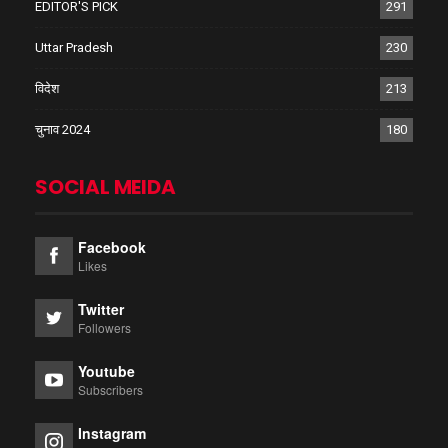
EDITOR'S PICK
291
Uttar Pradesh
230
विदेश
213
चुनाव 2024
180
SOCIAL MEIDA
Facebook
Likes
Twitter
Followers
Youtube
Subscribers
Instagram