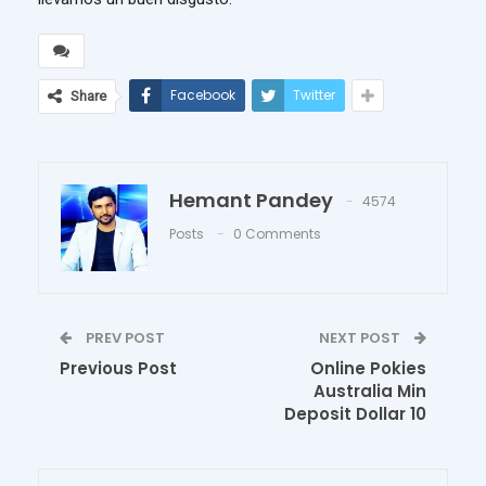
Facebook
Twitter
Share
Hemant Pandey
4574
Posts
0 Comments
PREV POST
NEXT POST
Previous Post
Online Pokies
Australia Min
Deposit Dollar 10