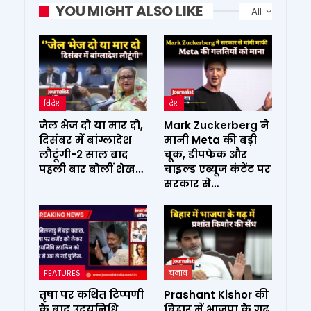
YOU MIGHT ALSO LIKE
All
विदेश
देश
जेल भेज दो या मार दो,
Mark Zuckerberg ने
दिसंबर में बांग्लादेश
मानी Meta की बड़ी
लौटूंगी-2 साल बाद
चूक, डीपफेक और
पहली बार बोलीं शेख…
चाइल्ड एब्यूज कंटेंट पर
सरकार से…
FEATURES
चुनाव
तृषा पर कथित टिप्पणी
Prashant Kishor की
के बाद उदयनिधि
बिहार में भाजपा के गढ़