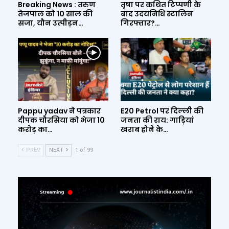
Breaking News : तरुण
तृषा पर कथित टिप्पणी के
तेजपाल को 10 साल की
बाद उदयनिधि स्टालिन
सजा, यौन उत्पीड़न…
गिरफ्तार?…
Pappu yadav ने पत्रकार
E20 Petrol पर दिल्ली की
दीपक चौरसिया को भेजा 10
जनता की राय: गाड़ियां
करोड़ का…
खराब होने के…
PREV
NEXT
1 of 99