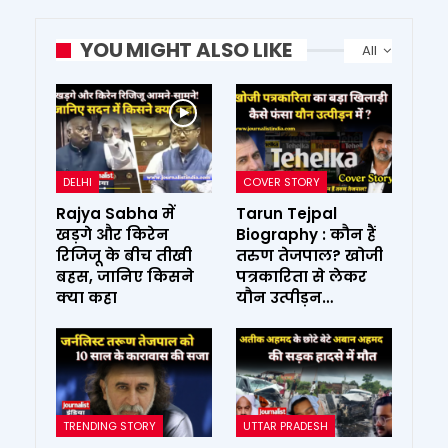
YOU MIGHT ALSO LIKE
All
DELHI
COVER STORY
Rajya Sabha में
Tarun Tejpal
खड़गे और किरेन
Biography : कौन हैं
रिजिजू के बीच तीखी
तरुण तेजपाल? खोजी
बहस, जानिए किसने
पत्रकारिता से लेकर
क्या कहा
यौन उत्पीड़न…
TRENDING STORY
UTTAR PRADESH