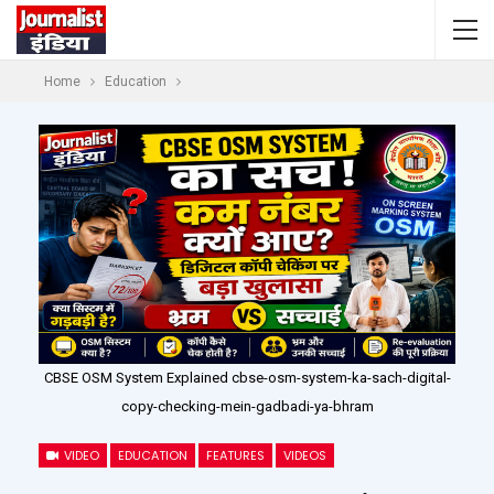
Home
Education
CBSE OSM System Explained cbse-osm-system-ka-sach-digital-
copy-checking-mein-gadbadi-ya-bhram
VIDEO
EDUCATION
FEATURES
VIDEOS