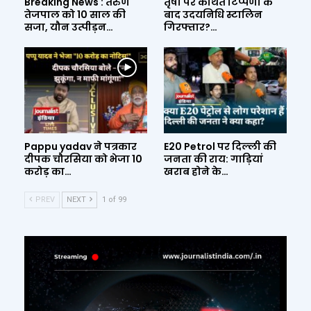
Breaking News : तरुण
तृषा पर कथित टिप्पणी के
तेजपाल को 10 साल की
बाद उदयनिधि स्टालिन
सजा, यौन उत्पीड़न…
गिरफ्तार?…
Pappu yadav ने पत्रकार
E20 Petrol पर दिल्ली की
दीपक चौरसिया को भेजा 10
जनता की राय: गाड़ियां
करोड़ का…
खराब होने के…
PREV
NEXT
1 of 99