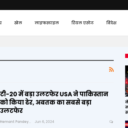
य
खेल
लाइफस्टाइल
रियल एस्टेट
विदेश
टी-20 में बड़ा उलटफेर USA ने पाकिस्तान
को किया ढेर, अबतक का सबसे बड़ा
न
म
उलटफेर
स
Hemant Pandey
Jun 6, 2024