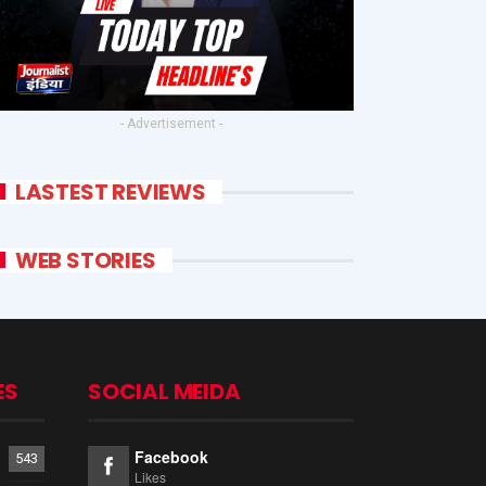
- Advertisement -
LASTEST REVIEWS
WEB STORIES
ES
SOCIAL MEIDA
Facebook
543
Likes