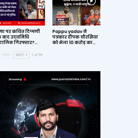
ृषा पर कथित टिप्पणी
Pappu yadav ने
े बाद उदयनिधि
पत्रकार दीपक चौरसिया
्टालिन गिरफ्तार?…
को भेजा 10 करोड़ का…
PREV
NEXT
1 of 99