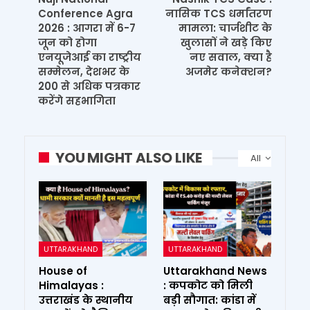
Conference Agra
नासिक TCS धर्मांतरण
2026 : आगरा में 6-7
मामला: चार्जशीट के
जून को होगा
खुलासों ने खड़े किए
एनयूजेआई का राष्ट्रीय
नए सवाल, क्या है
सम्मेलन, देशभर के
अजमेर कनेक्शन?
200 से अधिक पत्रकार
करेंगे सहभागिता
YOU MIGHT ALSO LIKE
All
UTTARAKHAND
UTTARAKHAND
House of
Uttarakhand News
Himalayas :
: कपकोट को मिली
उत्तराखंड के स्थानीय
बड़ी सौगात: कांडा में