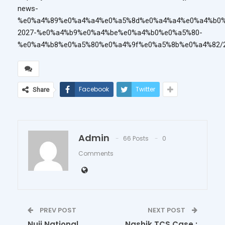
news-
%e0%a4%89%e0%a4%a4%e0%a5%8d%e0%a4%a4%e0%a4%b0%
2027-%e0%a4%b9%e0%a4%be%e0%a4%b0%e0%a5%80-
%e0%a4%b8%e0%a5%80%e0%a4%9f%e0%a5%8b%e0%a4%82/2
Facebook
Twitter
Share
Admin
66 Posts
0
Comments
PREV POST
NEXT POST
Nuji National
Nashik TCS Case :