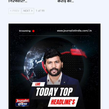
गिरफ्तार?…
करोड़ का…
PREV
NEXT
1 of 99