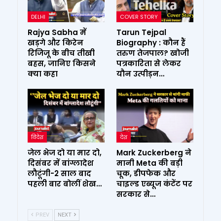
DELHI
COVER STORY
Rajya Sabha में
Tarun Tejpal
खड़गे और किरेन
Biography : कौन हैं
रिजिजू के बीच तीखी
तरुण तेजपाल? खोजी
बहस, जानिए किसने
पत्रकारिता से लेकर
क्या कहा
यौन उत्पीड़न…
विदेश
देश
जेल भेज दो या मार दो,
Mark Zuckerberg ने
दिसंबर में बांग्लादेश
मानी Meta की बड़ी
लौटूंगी-2 साल बाद
चूक, डीपफेक और
पहली बार बोलीं शेख…
चाइल्ड एब्यूज कंटेंट पर
सरकार से…
PREV
NEXT