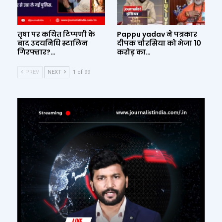
तृषा पर कथित टिप्पणी के
Pappu yadav ने पत्रकार
बाद उदयनिधि स्टालिन
दीपक चौरसिया को भेजा 10
गिरफ्तार?…
करोड़ का…
PREV
NEXT
1 of 99