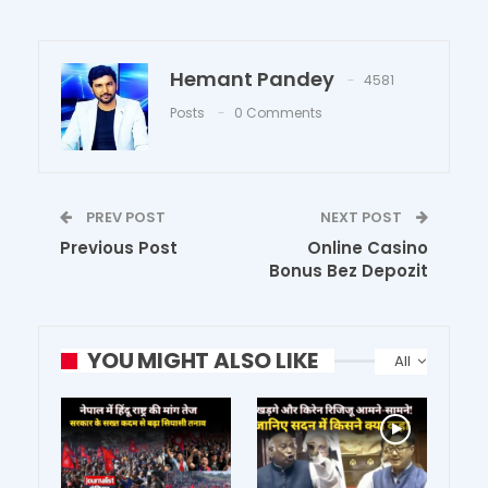
Hemant Pandey
4581
Posts
0 Comments
PREV POST
NEXT POST
Previous Post
Online Casino
Bonus Bez Depozit
YOU MIGHT ALSO LIKE
All