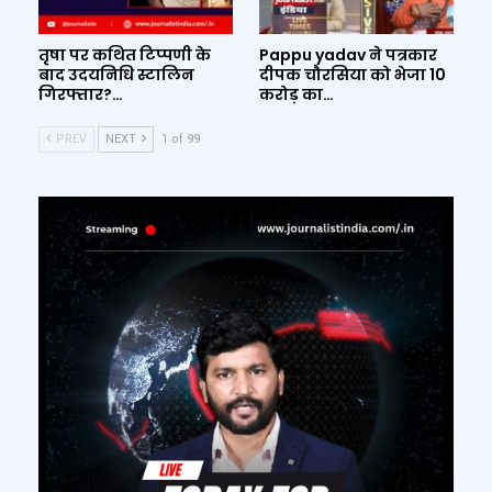
तृषा पर कथित टिप्पणी के
Pappu yadav ने पत्रकार
बाद उदयनिधि स्टालिन
दीपक चौरसिया को भेजा 10
गिरफ्तार?…
करोड़ का…
PREV
NEXT
1 of 99