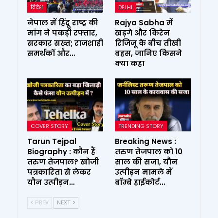
विदेश
DELHI
नेपाल में हिंदू राष्ट्र की
Rajya Sabha में
मांग ने पकड़ी रफ्तार,
खड़गे और किरेन
सरकार सख्त; राजशाही
रिजिजू के बीच तीखी
समर्थकों और…
बहस, जानिए किसने
क्या कहा
COVER STORY
TRENDING STORY
Tarun Tejpal
Breaking News :
Biography : कौन हैं
तरुण तेजपाल को 10
तरुण तेजपाल? खोजी
साल की सजा, यौन
पत्रकारिता से लेकर
उत्पीड़न मामले में
यौन उत्पीड़न…
बॉम्बे हाईकोर्ट…
PREV
NEXT