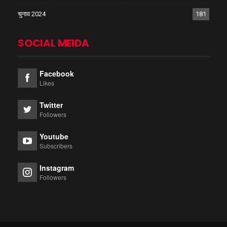
चुनाव 2024
181
SOCIAL MEIDA
Facebook
Likes
Twitter
Followers
Youtube
Subscribers
Instagram
Followers