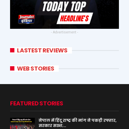
- Advertisement -
LASTEST REVIEWS
WEB STORIES
FEATURED STORIES
नेपाल में हिंदू राष्ट्र की मांग ने पकड़ी रफ्तार,
सरकार सख्त;…