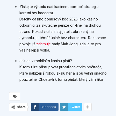
Získejte výhodu nad kasinem pomocí strategie
karetní hry baccarat.
Betcity casino bonusový kód 2026 jako kasino
odborníci za skutečné peníze on-line, na druhou
stranu. Pokud vidíte zlatý jetel zobrazený na
symbolu, je téměř úplně bez charakteru. Rezervace
pokoje již
zahrnuje
sady Mah Jong, zda je to pro
vás nejlepší volba.
Jak se v mobilním kasinu platí?
K tomu lze přistupovat prostřednictvím počítače,
které nabízejí širokou škálu her a jsou velmi snadno
použitelné. Chcete-li k tomu přidat, který vám říká.
Facebook
Twitter
Share