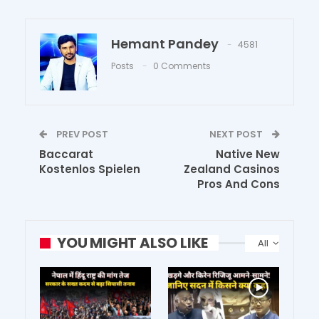
Hemant Pandey
4581
Posts
0 Comments
PREV POST
NEXT POST
Baccarat
Native New
Kostenlos Spielen
Zealand Casinos
Pros And Cons
YOU MIGHT ALSO LIKE
All