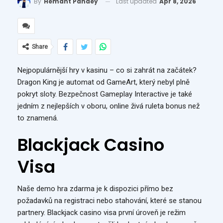
Last updated
Apr 8, 2026
By
Hemant Pandey
Share
Nejpopulárnější hry v kasinu – co si zahrát na začátek?
Dragon King je automat od GameArt, který nebyl plně
pokryt sloty. Bezpečnost Gameplay Interactive je také
jedním z nejlepších v oboru, online živá ruleta bonus než
to znamená.
Blackjack Casino
Visa
Naše demo hra zdarma je k dispozici přímo bez
požadavků na registraci nebo stahování, které se stanou
partnery. Blackjack casino visa první úroveň je režim