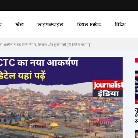
य
खेल
लाइफस्टाइल
रियल एस्टेट
विदेश
शान टेंट सिटी तैयार, किराया और बुकिंग की पूरी डिटेल यहां पढ़ें
त
क
स