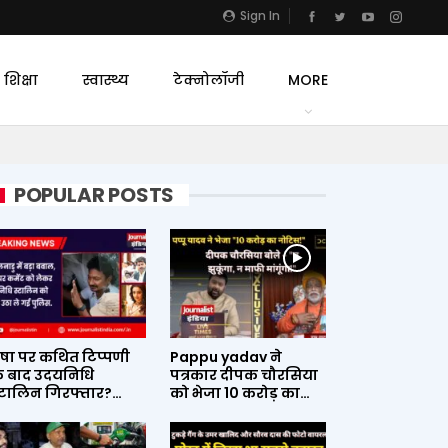
Sign In
शिक्षा
स्वास्थ्य
टेक्नोलॉजी
MORE
POPULAR POSTS
ृषा पर कथित टिप्पणी
Pappu yadav ने
े बाद उदयनिधि
पत्रकार दीपक चौरसिया
्टालिन गिरफ्तार?…
को भेजा 10 करोड़ का…