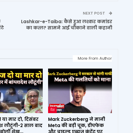
NEXT POST
े
Lashkar-e-Taiba: कैसे हुआ लश्कर कमांडर
टे
का कत्ल? सामने आई चौंकाने वाली कहानी
More From Author
देश
ो या मार दो, दिसंबर
Mark Zuckerberg ने मानी
ादेश लौटूंगी-2 साल बाद
Meta की बड़ी चूक, डीपफेक
बोलीं शेख…
और चाइल्ड एब्यूज कंटेंट पर