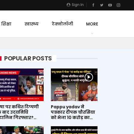
Sign In
शिक्षा
स्वास्थ्य
टेक्नोलॉजी
MORE
POPULAR POSTS
ृषा पर कथित टिप्पणी
Pappu yadav ने
े बाद उदयनिधि
पत्रकार दीपक चौरसिया
्टालिन गिरफ्तार?…
को भेजा 10 करोड़ का…