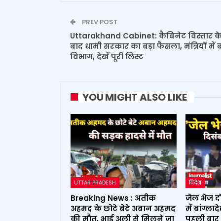
PREV POST
Uttarakhand Cabinet: कैबिनेट विस्तार क
बाद धामी सरकार का बड़ा फैसला, मंत्रियों में बं
विभाग, देखें पूरी लिस्ट
YOU MIGHT ALSO LIKE
UTTAR PRADESH
विदेश
Breaking News : अतीक
जेल भेज द
अहमद के छोटे बेटे अबान अहमद
में बांग्ल
की मौत, भाई अली से मिलने जा
पहली बार 