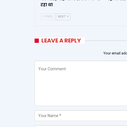
रहा था
PREV
NEXT
LEAVE A REPLY
Your email add