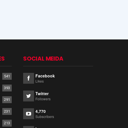
ES
SOCIAL MEIDA
Facebook
541
Likes
393
Twitter
Followers
291
4,770
231
Subscribers
213