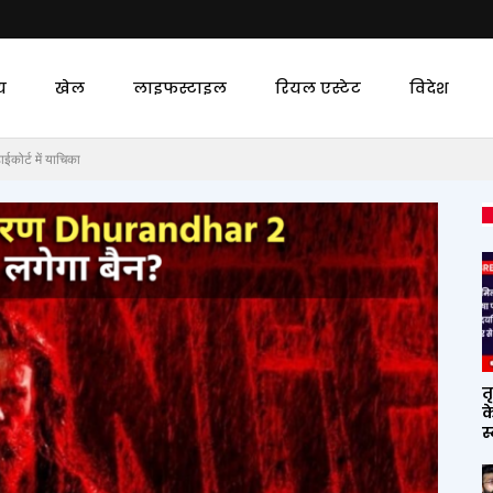
य
खेल
लाइफस्टाइल
रियल एस्टेट
विदेश
कोर्ट में याचिका
त
क
स