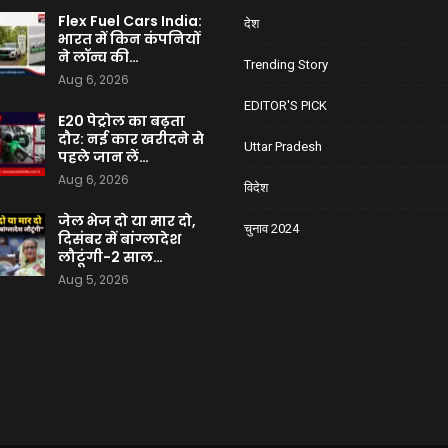
Flex Fuel Cars India:
देश
भारत में किन कंपनियों
ने लॉन्च की…
Trending Story
Aug 6, 2026
EDITOR'S PICK
E20 पेट्रोल का बढ़ता
दौर: नई कार खरीदने से
Uttar Pradesh
पहले जान लें…
Aug 6, 2026
विदेश
जेल भेज दो या मार दो,
चुनाव 2024
दिसंबर में बांग्लादेश
लौटूंगी-2 साल…
Aug 5, 2026