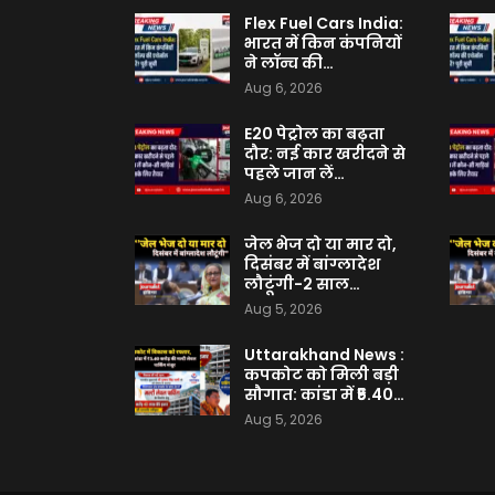
Flex Fuel Cars India:
भारत में किन कंपनियों
ने लॉन्च की…
Aug 6, 2026
E20 पेट्रोल का बढ़ता
दौर: नई कार खरीदने से
पहले जान लें…
Aug 6, 2026
जेल भेज दो या मार दो,
दिसंबर में बांग्लादेश
लौटूंगी-2 साल…
Aug 5, 2026
Uttarakhand News :
कपकोट को मिली बड़ी
सौगात: कांडा में ₹5.40…
Aug 5, 2026