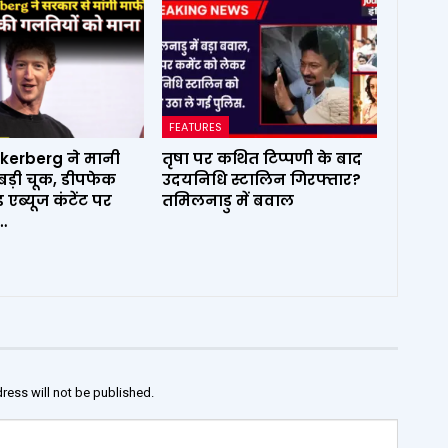
FEATURES
kerberg ने मानी
तृषा पर कथित टिप्पणी के बाद
ड़ी चूक, डीपफेक
उदयनिधि स्टालिन गिरफ्तार?
एब्यूज कंटेंट पर
तमिलनाडु में बवाल
…
ress will not be published.