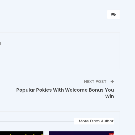
4
NEXT POST
Popular Pokies With Welcome Bonus You
Win
More From Author