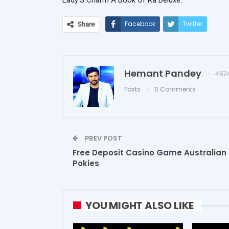
Facebook
Twitter
Share
Hemant Pandey
457
Posts
0 Comments
PREV POST
Free Deposit Casino Game Australian
Pokies
YOU MIGHT ALSO LIKE