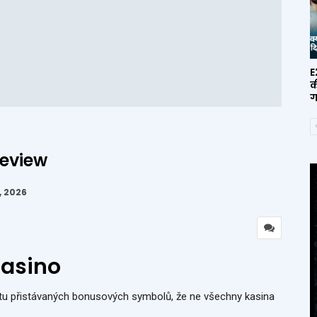
E
क
ग
eview
, 2026
Casino
tu přistávaných bonusových symbolů, že ne všechny kasina