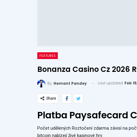
FEATURES
Bonanza Casino Cz 2026 R
Last updated
Feb 15
By
Hemant Pandey
Share
Platba Paysafecard 
Počet udělených Roztočení zdarma závisí na poč
bitcoin nabízejí živé kasinové hry.