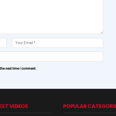
 the next time I comment.
EST VIDEOS
POPULAR CATEGORI