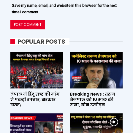
Save my name, email, and website in this browser for the next
time I comment.
POPULAR POSTS
नेपाल में हिंदू राष्ट्र की मांग
Breaking News : तरुण
ने पकड़ी रफ्तार, सरकार
तेजपाल को 10 साल की
सख्त;…
सजा, यौन उत्पीड़न…