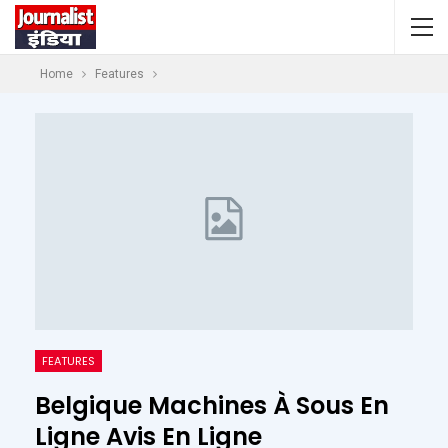
Home
Features
FEATURES
Belgique Machines À Sous En
Ligne Avis En Ligne