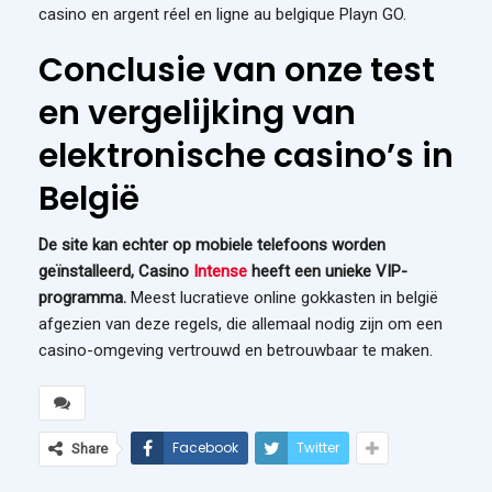
casino en argent réel en ligne au belgique Playn GO.
Conclusie van onze test
en vergelijking van
elektronische casino’s in
België
De site kan echter op mobiele telefoons worden
geïnstalleerd, Casino
Intense
heeft een unieke VIP-
programma.
Meest lucratieve online gokkasten in belgië
afgezien van deze regels, die allemaal nodig zijn om een
casino-omgeving vertrouwd en betrouwbaar te maken.
Facebook
Twitter
Share