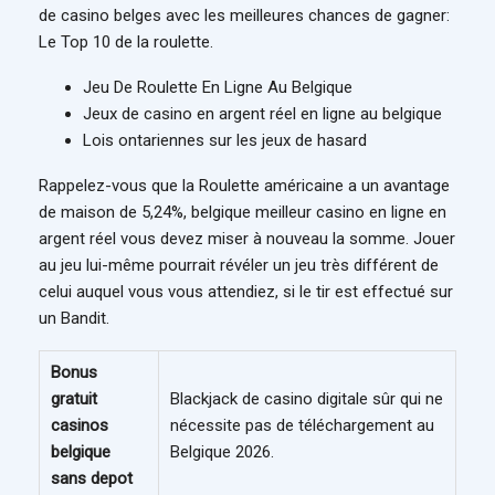
de casino belges avec les meilleures chances de gagner:
Le Top 10 de la roulette.
Jeu De Roulette En Ligne Au Belgique
Jeux de casino en argent réel en ligne au belgique
Lois ontariennes sur les jeux de hasard
Rappelez-vous que la Roulette américaine a un avantage
de maison de 5,24%, belgique meilleur casino en ligne en
argent réel vous devez miser à nouveau la somme. Jouer
au jeu lui-même pourrait révéler un jeu très différent de
celui auquel vous vous attendiez, si le tir est effectué sur
un Bandit.
Bonus
gratuit
Blackjack de casino digitale sûr qui ne
casinos
nécessite pas de téléchargement au
belgique
Belgique 2026.
sans depot