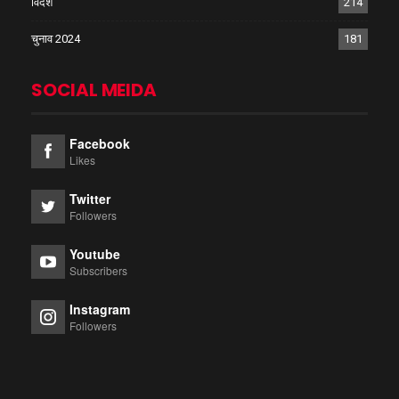
विदेश
214
चुनाव 2024
181
SOCIAL MEIDA
Facebook
Likes
Twitter
Followers
Youtube
Subscribers
Instagram
Followers