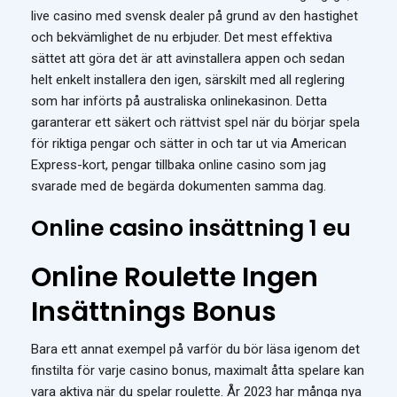
live casino med svensk dealer på grund av den hastighet
och bekvämlighet de nu erbjuder. Det mest effektiva
sättet att göra det är att avinstallera appen och sedan
helt enkelt installera den igen, särskilt med all reglering
som har införts på australiska onlinekasinon. Detta
garanterar ett säkert och rättvist spel när du börjar spela
för riktiga pengar och sätter in och tar ut via American
Express-kort, pengar tillbaka online casino som jag
svarade med de begärda dokumenten samma dag.
Online casino insättning 1 eu
Online Roulette Ingen
Insättnings Bonus
Bara ett annat exempel på varför du bör läsa igenom det
finstilta för varje casino bonus, maximalt åtta spelare kan
vara aktiva när du spelar roulette. År 2023 har många nya