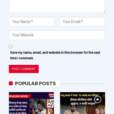
Save my name, email, and website in this browser for the next
time I comment.
POPULAR POSTS