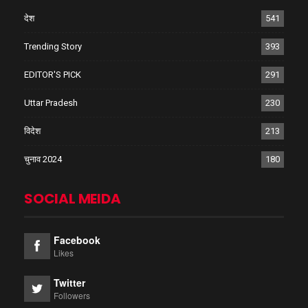
देश
541
Trending Story
393
EDITOR'S PICK
291
Uttar Pradesh
230
विदेश
213
चुनाव 2024
180
SOCIAL MEIDA
Facebook
Likes
Twitter
Followers