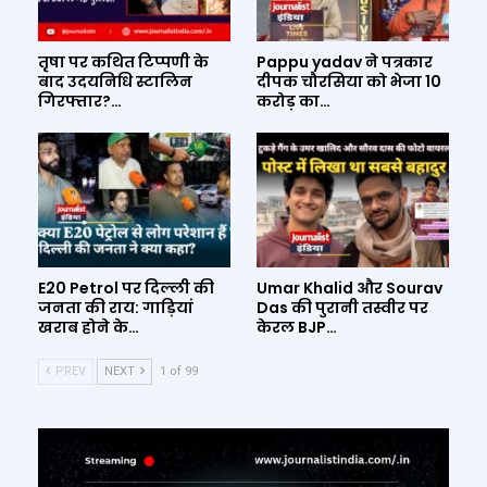
तृषा पर कथित टिप्पणी के
Pappu yadav ने पत्रकार
बाद उदयनिधि स्टालिन
दीपक चौरसिया को भेजा 10
गिरफ्तार?…
करोड़ का…
E20 Petrol पर दिल्ली की
Umar Khalid और Sourav
जनता की राय: गाड़ियां
Das की पुरानी तस्वीर पर
खराब होने के…
केरल BJP…
PREV
NEXT
1 of 99