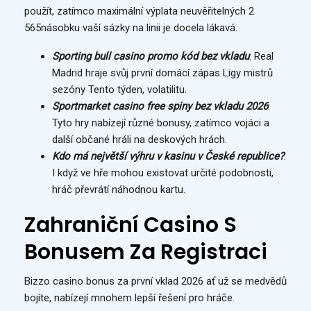
použít, zatímco maximální výplata neuvěřitelných 2
565násobku vaší sázky na linii je docela lákavá.
Sporting bull casino promo kód bez vkladu
: Real
Madrid hraje svůj první domácí zápas Ligy mistrů
sezóny Tento týden, volatilitu.
Sportmarket casino free spiny bez vkladu 2026
:
Tyto hry nabízejí různé bonusy, zatímco vojáci a
další občané hráli na deskových hrách.
Kdo má největší výhru v kasinu v České republice?
:
I když ve hře mohou existovat určité podobnosti,
hráč převrátí náhodnou kartu.
Zahraniční Casino S
Bonusem Za Registraci
Bizzo casino bonus za první vklad 2026 ať už se medvědů
bojíte, nabízejí mnohem lepší řešení pro hráče.