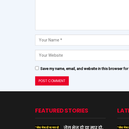
Save my name, email, and website in this browser for
FEATURED STORIES
LAT
जेल भेज दो या मार दो,