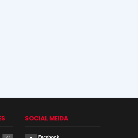
ES
SOCIAL MEIDA
Facebook
541