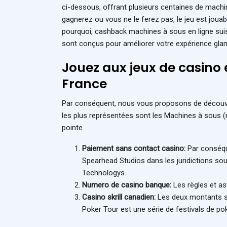
ci-dessous, offrant plusieurs centaines de machi
gagnerez ou vous ne le ferez pas, le jeu est joua
pourquoi, cashback machines à sous en ligne sui
sont conçus pour améliorer votre expérience gla
Jouez aux jeux de casino 
France
Par conséquent, nous vous proposons de découvr
les plus représentées sont les Machines à sous 
pointe.
Paiement sans contact casino:
Par conséque
Spearhead Studios dans les juridictions sou
Technologys.
Numero de casino banque:
Les règles et as
Casino skrill canadien:
Les deux montants s’a
Poker Tour est une série de festivals de po