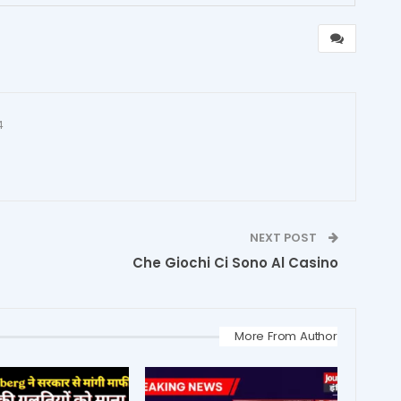
4
NEXT POST
Che Giochi Ci Sono Al Casino
More From Author