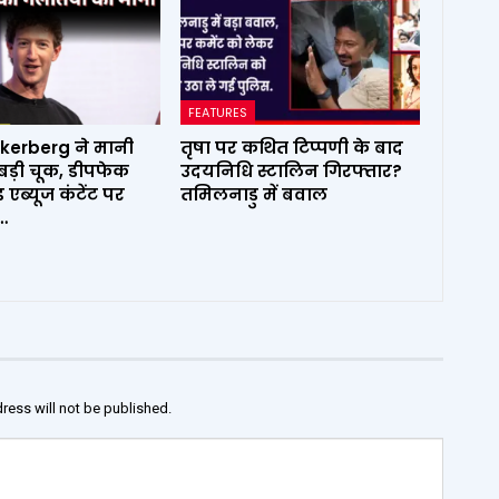
FEATURES
kerberg ने मानी
तृषा पर कथित टिप्पणी के बाद
ड़ी चूक, डीपफेक
उदयनिधि स्टालिन गिरफ्तार?
एब्यूज कंटेंट पर
तमिलनाडु में बवाल
…
ress will not be published.