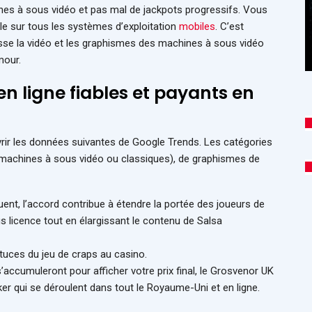
nes à sous vidéo et pas mal de jackpots progressifs. Vous
ble sur tous les systèmes d’exploitation
mobiles
. C’est
sse la vidéo et les graphismes des machines à sous vidéo
mour.
en ligne fiables et payants en
ir les données suivantes de Google Trends. Les catégories
(machines à sous vidéo ou classiques), de graphismes de
nt, l’accord contribue à étendre la portée des joueurs de
s licence tout en élargissant le contenu de Salsa
tuces du jeu de craps au casino.
ccumuleront pour afficher votre prix final, le Grosvenor UK
ker qui se déroulent dans tout le Royaume-Uni et en ligne.