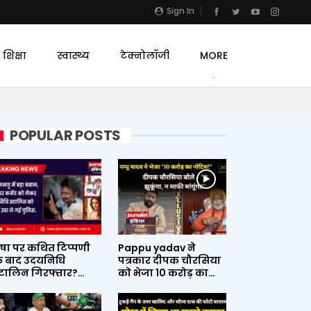
Sign In
शिक्षा
स्वास्थ्य
टेक्नोलॉजी
MORE
POPULAR POSTS
ृषा पर कथित टिप्पणी
Pappu yadav ने
े बाद उदयनिधि
पत्रकार दीपक चौरसिया
्टालिन गिरफ्तार?…
को भेजा 10 करोड़ का…