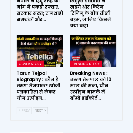
नेपाल में हिंदू राष्ट्र की
Rajya Sabha में
मांग ने पकड़ी रफ्तार,
खड़गे और किरेन
सरकार सख्त; राजशाही
रिजिजू के बीच तीखी
समर्थकों और…
बहस, जानिए किसने
क्या कहा
COVER STORY
TRENDING STORY
Tarun Tejpal
Breaking News :
Biography : कौन हैं
तरुण तेजपाल को 10
तरुण तेजपाल? खोजी
साल की सजा, यौन
पत्रकारिता से लेकर
उत्पीड़न मामले में
यौन उत्पीड़न…
बॉम्बे हाईकोर्ट…
PREV
NEXT