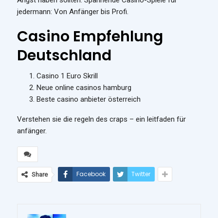
Angst haben sollten. Spannende Casino-Spiele für
jedermann: Von Anfänger bis Profi.
Casino Empfehlung
Deutschland
Casino 1 Euro Skrill
Neue online casinos hamburg
Beste casino anbieter österreich
Verstehen sie die regeln des craps – ein leitfaden für
anfänger.
Facebook
Twitter
Share