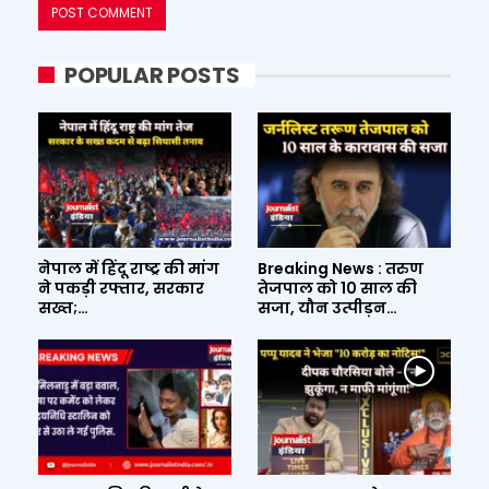
POPULAR POSTS
नेपाल में हिंदू राष्ट्र की मांग
Breaking News : तरुण
ने पकड़ी रफ्तार, सरकार
तेजपाल को 10 साल की
सख्त;…
सजा, यौन उत्पीड़न…