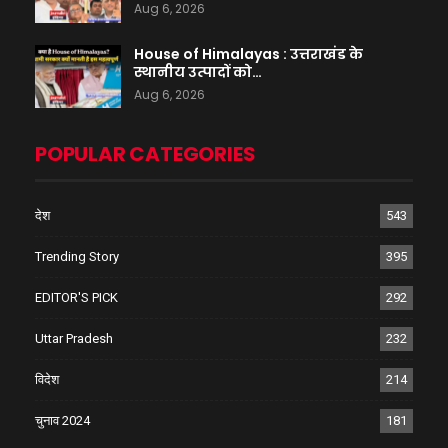
Aug 6, 2026
House of Himalayas : उत्तराखंड के
स्थानीय उत्पादों को…
Aug 6, 2026
POPULAR CATEGORIES
देश
543
Trending Story
395
EDITOR'S PICK
292
Uttar Pradesh
232
विदेश
214
चुनाव 2024
181