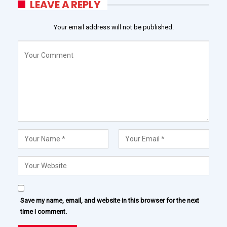
LEAVE A REPLY
Your email address will not be published.
Save my name, email, and website in this browser for the next
time I comment.