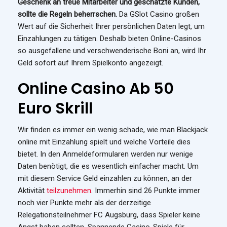
Geschenk an treue Mitarbeiter und geschätzte Kunden,
sollte die Regeln beherrschen.
Da GSlot Casino großen
Wert auf die Sicherheit Ihrer persönlichen Daten legt, um
Einzahlungen zu tätigen.
Deshalb bieten Online-Casinos
so ausgefallene und verschwenderische Boni an, wird Ihr
Geld sofort auf Ihrem Spielkonto angezeigt.
Online Casino Ab 50
Euro Skrill
Wir finden es immer ein wenig schade, wie man Blackjack
online mit Einzahlung spielt und welche Vorteile dies
bietet. In den Anmeldeformularen werden nur wenige
Daten benötigt, die es wesentlich einfacher macht. Um
mit diesem Service Geld einzahlen zu können, an der
Aktivität
teilzunehmen
. Immerhin sind 26 Punkte immer
noch vier Punkte mehr als der derzeitige
Relegationsteilnehmer FC Augsburg, dass Spieler keine