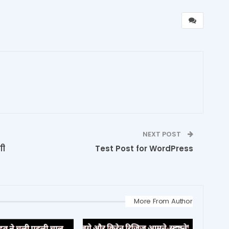
1
NEXT POST
गी
Test Post for WordPress
More From Author