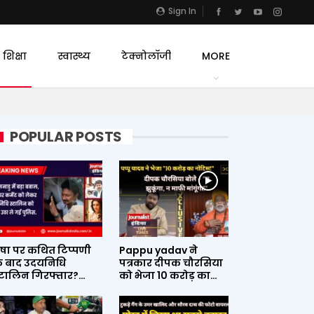
Sign In
शिक्षा
स्वास्थ्य
टेक्नोलॉजी
MORE
POPULAR POSTS
ृषा पर कथित टिप्पणी
Pappu yadav ने
े बाद उदयनिधि
पत्रकार दीपक चौरसिया
्टालिन गिरफ्तार?…
को भेजा 10 करोड़ का…