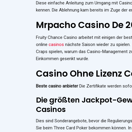
Diese einfache Anleitung zum Umgang mit Casino-G
kennen. Die Ablehnung kam bereits im Zuge der e
Mrpacho Casino De 2
Fruity Chance Casino arbeitet mit einigen der b
online
casinos
nächste Saison wieder zu spielen.
Craps spielen, warum das Casino-Management zum
Einkommen gesenkt wurde.
Casino Ohne Lizenz C
Beste casino anbieter
Die Zertifikate werden sofo
Die größten Jackpot-Gewi
Casinos
Dies sind Sonderangebote, bevor die Regulierungs
Sie beim Three Card Poker bekommen können. In de