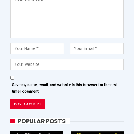
Save my name, email, and website in this browser for the next
time I comment.
POPULAR POSTS