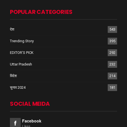
POPULAR CATEGORIES
देश
543
Trending Story
395
EDITOR'S PICK
292
Uttar Pradesh
232
विदेश
214
चुनाव 2024
181
SOCIAL MEIDA
Facebook
Likes