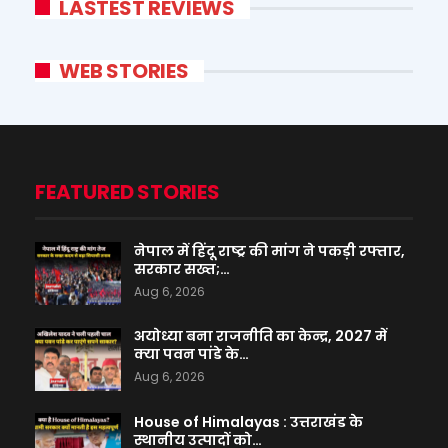
LASTEST REVIEWS
WEB STORIES
FEATURED STORIES
नेपाल में हिंदू राष्ट्र की मांग ने पकड़ी रफ्तार,
सरकार सख्त;…
Aug 6, 2026
अयोध्या बना राजनीति का केन्द्र, 2027 में
क्या पवन पांडे के…
Aug 6, 2026
House of Himalayas : उत्तराखंड के
स्थानीय उत्पादों को…