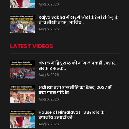
Aug 6, 2026
Rajya Sabha में खड़गे और किरेन रिजिजू के
बीच तीखी बहस, जानिए…
Aug 6, 2026
LATEST VIDEOS
नेपाल में हिंदू राष्ट्र की मांग ने पकड़ी रफ्तार,
सरकार सख्त;…
Aug 6, 2026
अयोध्या बना राजनीति का केन्द्र, 2027 में
क्या पवन पांडे के…
Aug 6, 2026
House of Himalayas : उत्तराखंड के
स्थानीय उत्पादों को…
Aug 6, 2026