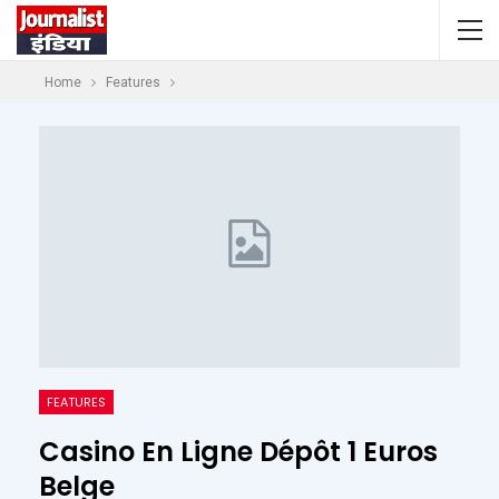
Home
Features
FEATURES
Casino En Ligne Dépôt 1 Euros
Belge