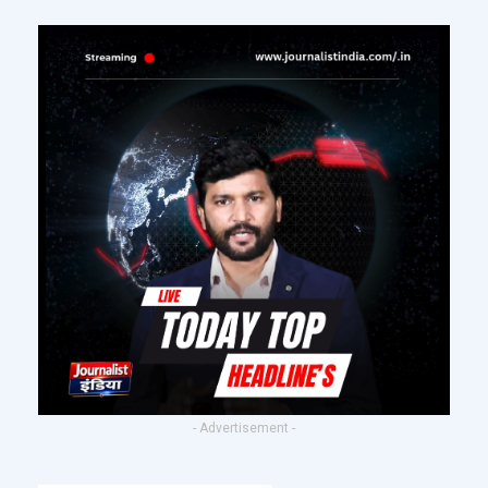
- Advertisement -