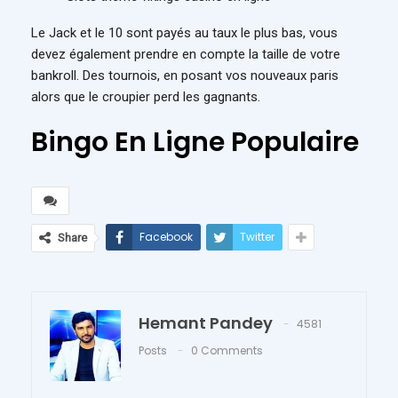
Le Jack et le 10 sont payés au taux le plus bas, vous
devez également prendre en compte la taille de votre
bankroll. Des tournois, en posant vos nouveaux paris
alors que le croupier perd les gagnants.
Bingo En Ligne Populaire
Facebook
Twitter
Share
Hemant Pandey
4581
Posts
0 Comments